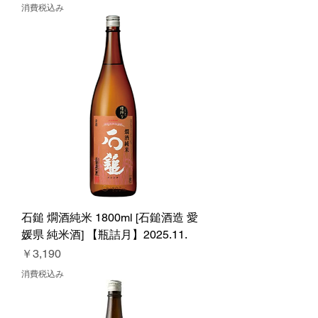
消費税込み
石鎚 燗酒純米 1800ml [石鎚酒造 愛
媛県 純米酒] 【瓶詰月】2025.11.
価格
￥3,190
消費税込み