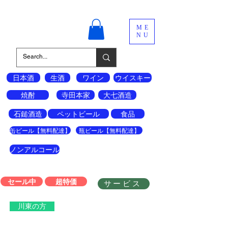
酒の宝島
ME
NU
日本酒
生酒
ワイン
ウイスキー
焼酎
寺田本家
大七酒造
石鎚酒造
ペットビール
食品
缶ビール【無料配達】
瓶ビール【無料配達】
ノンアルコール
セール中
超特価
サービス
川東の方
会員登録はこちら↓