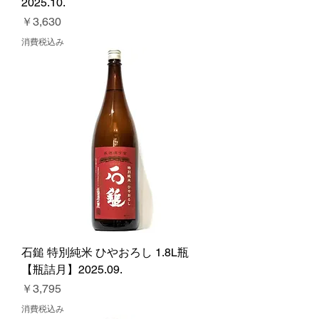
2025.10.
価格
￥3,630
消費税込み
石鎚 特別純米 ひやおろし 1.8L瓶
【瓶詰月】2025.09.
価格
￥3,795
消費税込み