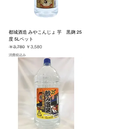
都城酒造 みやこんじょ 芋 黒麹 25
度 5Lペット
通常価格
セール価格
￥3,780
￥3,580
消費税込み