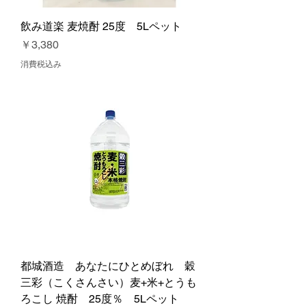
飲み道楽 麦焼酎 25度 5Lペット
価格
￥3,380
消費税込み
都城酒造 あなたにひとめぼれ 穀
三彩（こくさんさい）麦+米+とうも
ろこし 焼酎 25度％ 5Lペット