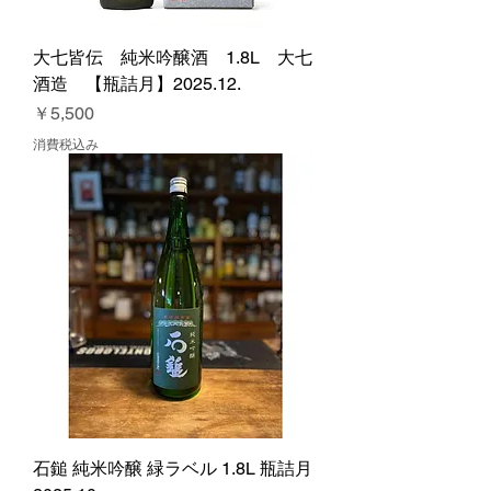
大七皆伝 純米吟醸酒 1.8L 大七
酒造 【瓶詰月】2025.12.
価格
￥5,500
消費税込み
石鎚 純米吟醸 緑ラベル 1.8L 瓶詰月