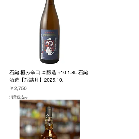
石鎚 極み辛口 本醸造 +10 1.8L 石鎚
酒造【瓶詰月】2025.10.
価格
￥2,750
消費税込み