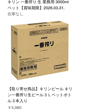
キリン 一番搾り 生 業務用 3000ml
ペット【賞味期限】2026.03.31.
在庫なし
【取り寄せ商品】キリンビール キリ
ン一番搾り生ビール３Ｌペットボト
ル３本入り
価格
￥5,980