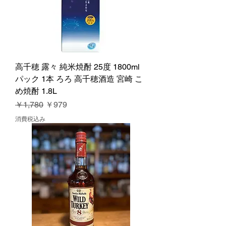
高千穂 露々 純米焼酎 25度 1800ml
パック 1本 ろろ 高千穂酒造 宮崎 こ
め焼酎 1.8L
通常価格
セール価格
￥1,780
￥979
消費税込み