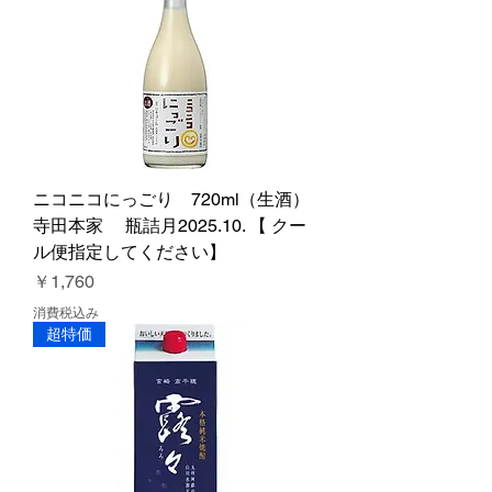
ニコニコにっごり 720ml（生酒）
寺田本家 瓶詰月2025.10. 【 クー
ル便指定してください】
価格
￥1,760
消費税込み
超特価