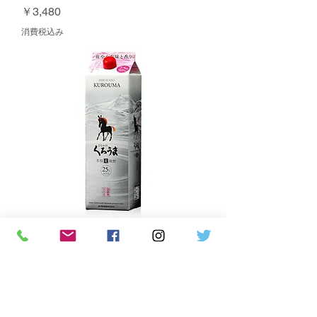
価格
￥3,480
消費税込み
くろうま 25% 1800ml パック
通常価格
セール価格
￥1,988
￥1,780
消費税込み