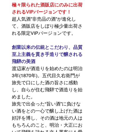
極々限られた酒販店にのみに出荷
されるVIPバージョンです！
超人気酒”非売品の酒”が進化し
て、酒販店をしぼり極少量出荷さ
れる限定VIPバージョンです。
創業以来の伝統とこだわり、品質
至上主義を貫き手造りで醸される
飛騨の美酒
渡辺家が酒造りを始めたのは明治
3年(1870年)。五代目久右衛門が
旅先で口にした酒の旨さに感動
し、自らが住む飛騨で酒造りを始
めました。
旅先で出会った“旨い酒”に負けな
い酒をとの一心で醸し上げた酒は
好評を博し、その酒は地元の人は
もちろんのこと、明治・大正にお