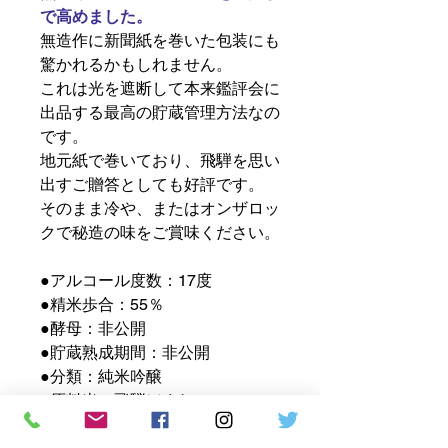
で高めました。
無造作に新聞紙を巻いた包装にも
驚かれるかもしれません。
これは光を遮断して本来鑑評会に
出品する最高の貯蔵管理方法なの
です。
地元紙で巻いており、飛騨を思い
出すご贈答としても好評です。
そのまま冷や、またはオンザロッ
クで秘造の味をご賞味ください。
●アルコール度数：17度
●精米歩合：55％
●酵母：非公開
●貯蔵熟成期間：非公開
●分類：純米吟醸
●原料米：飛騨ほまれ
●日本酒度：非公開