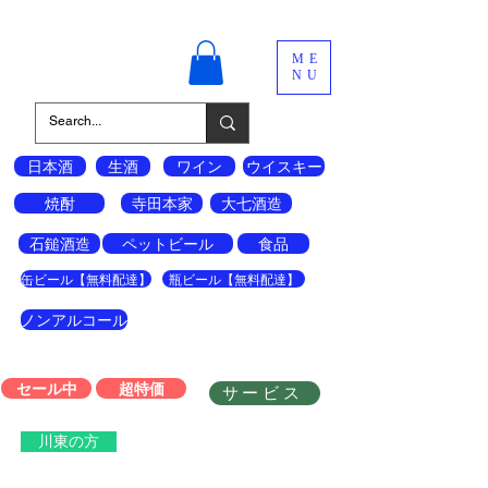
酒の宝島
ME
NU
日本酒
生酒
ワイン
ウイスキー
焼酎
寺田本家
大七酒造
石鎚酒造
ペットビール
食品
缶ビール【無料配達】
瓶ビール【無料配達】
ノンアルコール
セール中
超特価
サービス
川東の方
会員登録はこちら↓