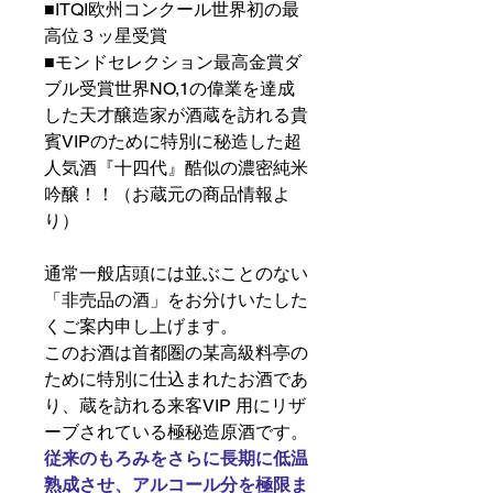
■ITQI欧州コンクール世界初の最
高位３ッ星受賞
■モンドセレクション最高金賞ダ
ブル受賞世界NO,1の偉業を達成
した天才醸造家が酒蔵を訪れる貴
賓VIPのために特別に秘造した超
人気酒『十四代』酷似の濃密純米
吟醸！！（お蔵元の商品情報よ
り）
通常一般店頭には並ぶことのない
「非売品の酒」をお分けいたした
くご案内申し上げます。
このお酒は首都圏の某高級料亭の
ために特別に仕込まれたお酒であ
り、蔵を訪れる来客VIP 用にリザ
ーブされている極秘造原酒です。
従来のもろみをさらに長期に低温
熟成させ、アルコール分を極限ま