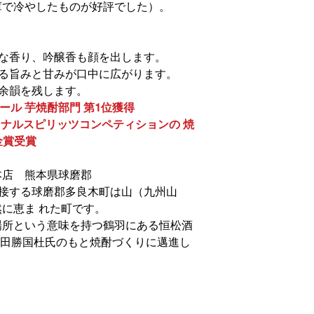
庫で冷やしたものが好評でした）。
品な香り、吟醸香も顔を出します。
ある旨みと甘みが口中に広がります。
みが余韻を残します。
ール 芋焼酎部門 第1位獲得
ョナルスピリッツコンペティションの 焼
金賞受賞
本店 熊本県球磨郡
を接する球磨郡多良木町は山（九州山
に恵ま れた町です。
場所という意味を持つ鶴羽にある恒松酒
前田勝国杜氏のもと焼酎づくりに邁進し