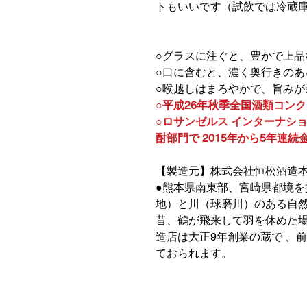
トもいいです（試飲では冷蔵
○グラスに注ぐと、豊かで上
○口に含むと、濃く奥行きの
○喉越しはまろやかで、旨
○平成26年秋季全国酒類コンク
○ロサンゼルス インターナシ
酎部門で 2015年から5年連続
【製造元】株式会社恒松酒造
●熊本県南東部、宮崎県都境
地）と川（球磨川）のある自然
昔、鶴が飛来して羽を休めた
造店は大正9年創業の蔵で 、
ておられます。