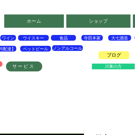
ホーム
ショップ
ワイン
ウイスキー
食品
寺田本家
大七酒造
ノンアルコール
料配達】
ペットビール
ブログ
サービス
川東の方