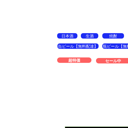
酒の宝島
日本酒
生酒
焼酎
缶ビール【無料配達】
瓶ビール【無
超特価
セール中