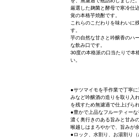
を、無濾過で瓶詰めしました
厳選した麹菌と酵母で寒冷仕
覚の本格芋焼酎です。
これらのこだわりを味わいに残
す。
芋の自然な甘さと吟醸香のハ
な飲み口です。
30度の本格派の口当たりで本
い。
●サツマイモを手作業で丁寧
みなど吟醸酒の造りを取り入
を残すため無濾過で仕上げら
●豊かで上品なフルーティーな
濃く奥行きのある旨みと甘み
喉越しはまろやかで、旨みが
●ロック、水割り、お湯割り