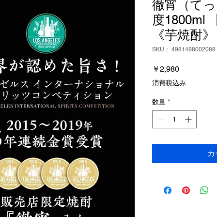
徹宵（てっ
度1800m
《芋焼酎》
SKU： 4981498002089
価
￥2,980
格
消費税込み
数量
*
カ