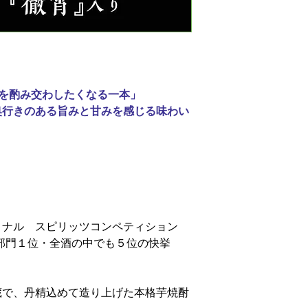
酒を酌み交わしたくなる一本」
奥行きのある旨みと甘みを感じる味わい
ョナル スピリッツコンペティション
受賞 部門１位・全酒の中でも５位の快挙
蔵で、丹精込めて造り上げた本格芋焼酎