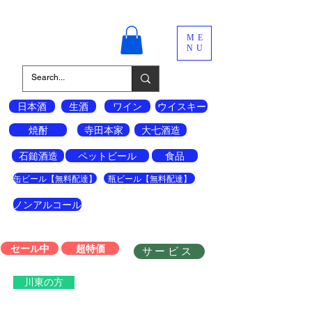
酒の宝島
ME
NU
日本酒
生酒
ワイン
ウイスキー
焼酎
寺田本家
大七酒造
石鎚酒造
ペットビール
食品
缶ビール【無料配達】
瓶ビール【無料配達】
ノンアルコール
セール中
超特価
サービス
川東の方
会員登録はこちら↓