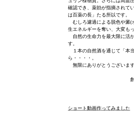
ュリン様物質。さらには高血
確認でき、薬効が指摘されて
は百薬の長」たる所以です。
むしろ濾過による脱色や澱(
生エネルギーを奪い、大変も
自然の生命力を最大限に活か
す。
１本の自然酒を通じて「本当
ら・・・・。
無限にありがとう
創業延宝年間
ショート動画作ってみました