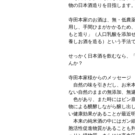
物の日本酒造りを目指します
寺田本家のお酒は、無・低農
用し、手間ひまがかかるため
もと造り」（人口乳酸を添加
養しお酒を造る）という手法
せっかく日本酒を飲むなら、
んか？
寺田本家様からのメッセージ
自然の味を引きだし、お米本
ない自然のままの無添加、無
色があり、また時にはビン底
物による醗酵しながら醸し出
い健康効果があることが最近
本来の純米酒の中にはガン細
胞活性促進物質があることも