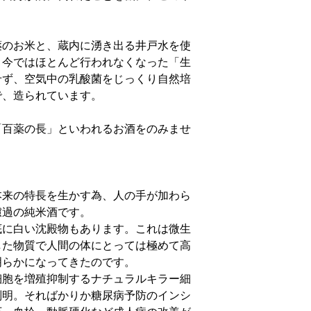
。
薬のお米と、蔵内に湧き出る井戸水を使
、今ではほとんど行われなくなった「生
せず、空気中の乳酸菌をじっくり自然培
で、造られています。
「百薬の長」といわれるお酒をのみませ
来の特長を生かす為、人の手が加わら
濾過の純米酒です。
に白い沈殿物もあります。これは微生
した物質で人間の体にとっては極めて高
明らかになってきたのです。
胞を増殖抑制するナチュラルキラー細
判明。そればかりか糖尿病予防のインシ