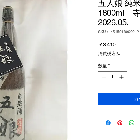
五人娘 純
1800ml
2026.05.
SKU： 4515918000012
価
￥3,410
格
消費税込み
数量
*
カ