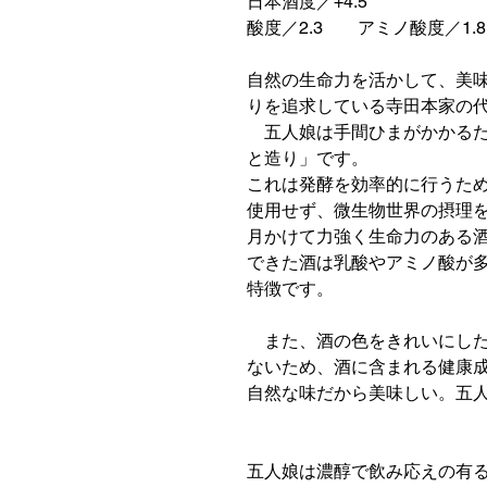
日本酒度／+4.5
酸度／2.3 アミノ酸度／1.8
自然の生命力を活かして、美
りを追求している寺田本家の代
五人娘は手間ひまがかかるた
と造り」です。
これは発酵を効率的に行うた
使用せず、微生物世界の摂理
月かけて力強く生命力のある
できた酒は乳酸やアミノ酸が
特徴です。
また、酒の色をきれいにした
ないため、酒に含まれる健康
自然な味だから美味しい。五
五人娘は濃醇で飲み応えの有