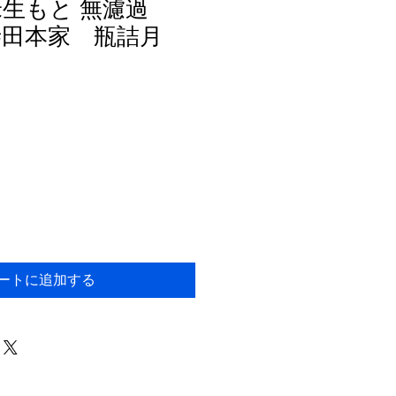
米生もと 無濾過
 寺田本家 瓶詰月
ートに追加する