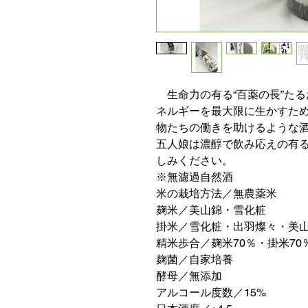
生命力の有る“百薬の長”た
ネルギーを最大限に生かすた
物たちの働きを助けるような
五人娘は濃醇で飲み応えの有
しみください。
※無濾過自然酒
米の栽培方法／無農薬米
麹米／美山錦・雪化粧
掛米／雪化粧・出羽燦々・美
精米歩合／麹米70％・掛米70
麹菌／自家培養
酵母／無添加
アルコール度数／15%