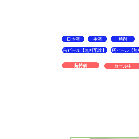
酒の宝島
日本酒
生酒
焼酎
缶ビール【無料配達】
瓶ビール【無
超特価
セール中