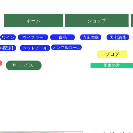
ホーム
ショップ
ワイン
ウイスキー
食品
寺田本家
大七酒造
ノンアルコール
料配達】
ペットビール
ブログ
サービス
川東の方