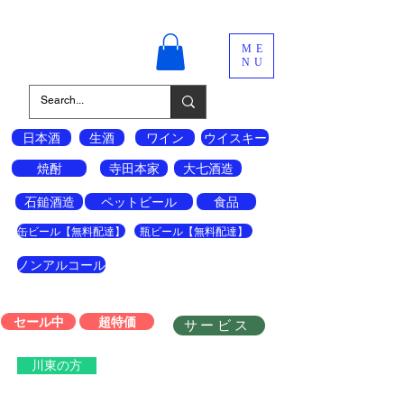
酒の宝島
ME
NU
日本酒
生酒
ワイン
ウイスキー
焼酎
寺田本家
大七酒造
石鎚酒造
ペットビール
食品
缶ビール【無料配達】
瓶ビール【無料配達】
ノンアルコール
セール中
超特価
サービス
川東の方
会員登録はこちら↓